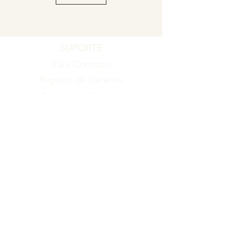
SUPORTE
Fale Conosco
Registro de Garantia
Política de Garantia
Política de Troca e Devolução
EMPRESA
Blog
Sobre nós
Torne-se um revendedor
ITENS
Produtos