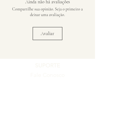
Ainda não há avaliações
Compartilhe sua opinião. Seja o primeiro a
deixar uma avaliação.
Avaliar
SUPORTE
Fale Conosco
Registro de Garantia
Política de Garantia
Política de Troca e Devolução
EMPRESA
Blog