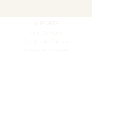
SUPORTE
Fale Conosco
Registro de Garantia
Política de Garantia
Política de Troca e Devolução
EMPRESA
Blog
Sobre nós
Torne-se um revendedor
ITENS
Produtos