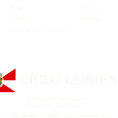
Blog
Produtos
Sobre nós
Catálogo
Torne-se um revendedor
Rua Kari 256, Vila São João
Guarulhos - São Paulo
© Copyright 2024 Ciclo Leiriense. Todos os direitos reservados.