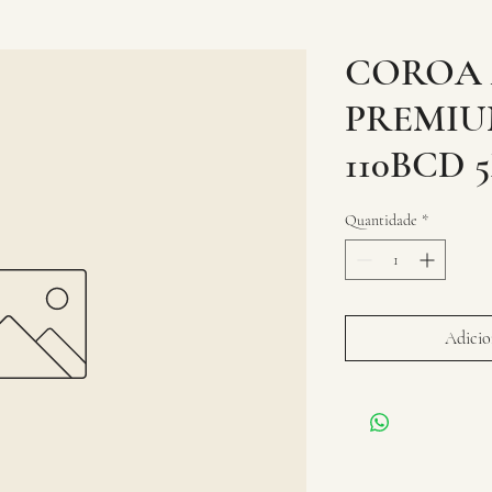
COROA 
PREMIU
110BCD 
Quantidade
*
Adicion