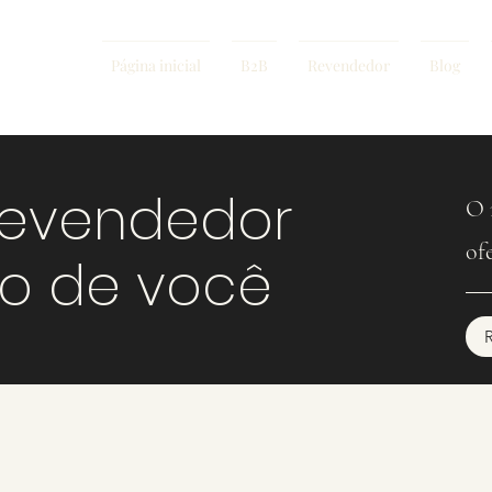
Página inicial
B2B
Revendedor
Blog
revendedor
O 
of
mo de você