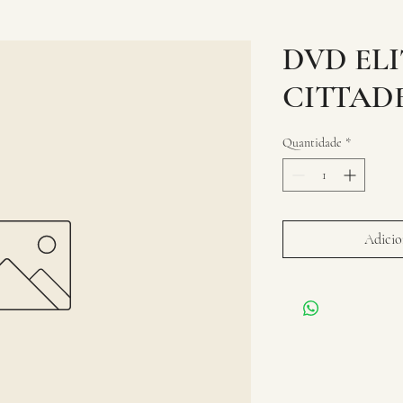
DVD EL
CITTAD
Quantidade
*
Adicion