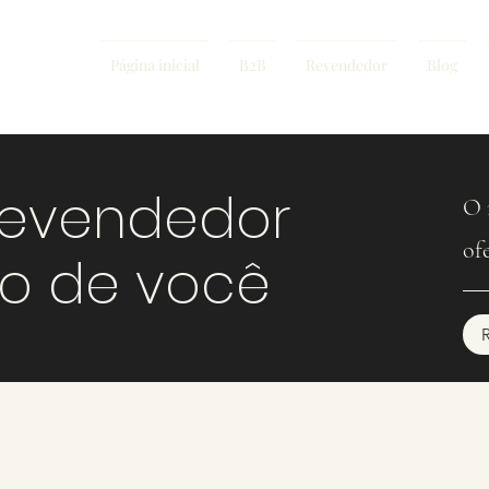
Página inicial
B2B
Revendedor
Blog
revendedor
O 
of
mo de você