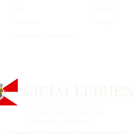
Blog
Produtos
Sobre nós
Catálogo
Torne-se um revendedor
Rua Kari 256, Vila São João
Guarulhos - São Paulo
© Copyright 2024 Ciclo Leiriense. Todos os direitos reservados.