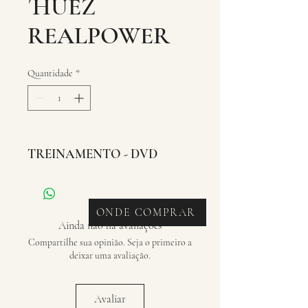
´HUEZ
REALPOWER
Quantidade
*
TREINAMENTO - DVD
ONDE COMPRAR
Ainda não há avaliações
Compartilhe sua opinião. Seja o primeiro a
deixar uma avaliação.
Avaliar