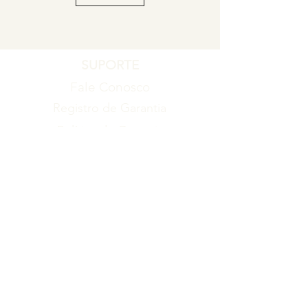
SUPORTE
Fale Conosco
Registro de Garantia
Política de Garantia
Política de Troca e Devolução
EMPRESA
Blog
Sobre nós
Torne-se um revendedor
ITENS
Produtos