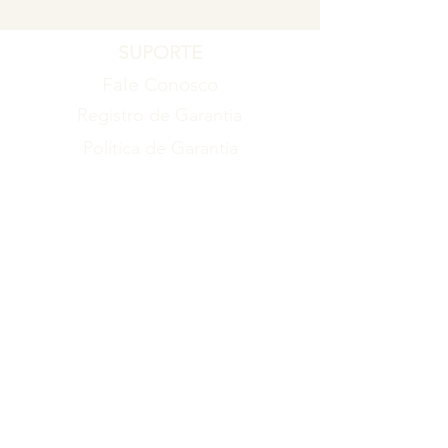
SUPORTE
Fale Conosco
Registro de Garantia
Política de Garantia
Política de Troca e Devolução
EMPRESA
Blog
Sobre nós
Torne-se um revendedor
ITENS
Produtos
Catálogo