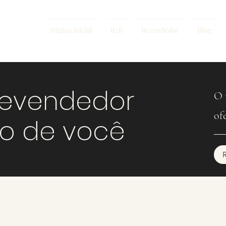
Página inicial
B2B
Revendedor
Blog
revendedor
O 
of
mo de você