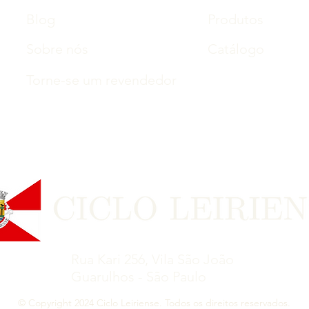
Blog
Produtos
Sobre nós
Catálogo
Torne-se um revendedor
Rua Kari 256, Vila São João
Guarulhos - São Paulo
© Copyright 2024 Ciclo Leiriense. Todos os direitos reservados.