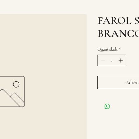
FAROL 
BRANC
Quantidade
*
Adicion