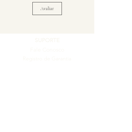
Avaliar
SUPORTE
Fale Conosco
Registro de Garantia
Política de Garantia
Política de Troca e Devolução
EMPRESA
Blog
Sobre nós
Torne-se um revendedor
ITENS