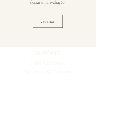
deixar uma avaliação.
Avaliar
SUPORTE
Fale Conosco
Registro de Garantia
Política de Garantia
Política de Troca e Devolução
EMPRESA
Blog
Sobre nós
Torne-se um revendedor