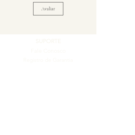
Avaliar
SUPORTE
Fale Conosco
Registro de Garantia
Política de Garantia
Política de Troca e Devolução
EMPRESA
Blog
Sobre nós
Torne-se um revendedor
ITENS