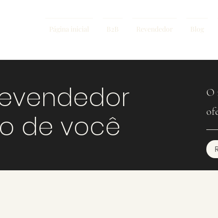
Página inicial
B2B
Revendedor
Blog
revendedor
O 
of
mo de você