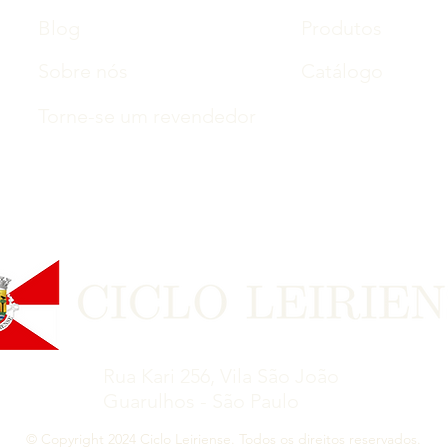
Blog
Produtos
Sobre nós
Catálogo
Torne-se um revendedor
Rua Kari 256, Vila São João
Guarulhos - São Paulo
© Copyright 2024 Ciclo Leiriense. Todos os direitos reservados.