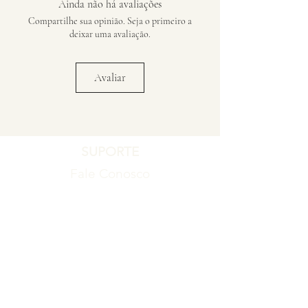
Ainda não há avaliações
Compartilhe sua opinião. Seja o primeiro a
deixar uma avaliação.
Avaliar
SUPORTE
Fale Conosco
Registro de Garantia
Política de Garantia
Política de Troca e Devolução
EMPRESA
Blog