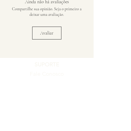
Ainda não há avaliações
Compartilhe sua opinião. Seja o primeiro a
deixar uma avaliação.
Avaliar
SUPORTE
Fale Conosco
Registro de Garantia
Política de Garantia
Política de Troca e Devolução
EMPRESA
Blog