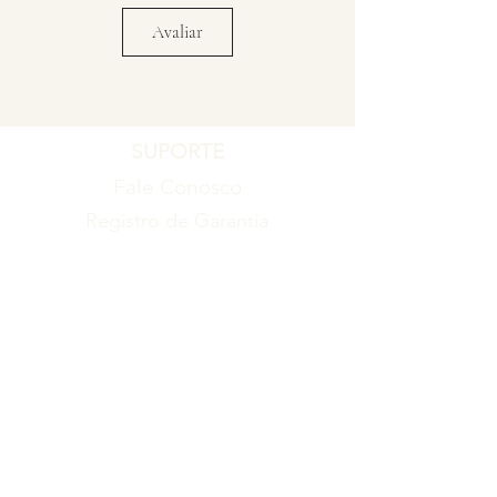
Avaliar
SUPORTE
Fale Conosco
Registro de Garantia
Política de Garantia
Política de Troca e Devolução
EMPRESA
Blog
Sobre nós
Torne-se um revendedor
ITENS