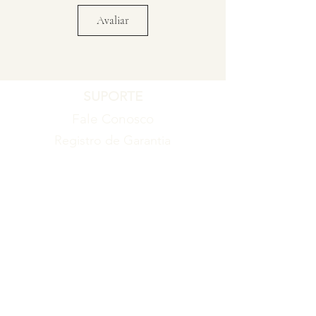
Avaliar
SUPORTE
Fale Conosco
Registro de Garantia
Política de Garantia
Política de Troca e Devolução
EMPRESA
Blog
Sobre nós
Torne-se um revendedor
ITENS