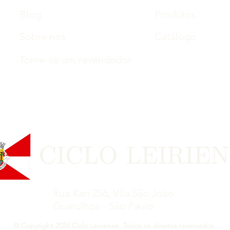
Blog
Produtos
Sobre nós
Catálogo
Torne-se um revendedor
Rua Kari 256, Vila São João
Guarulhos - São Paulo
© Copyright 2024 Ciclo Leiriense. Todos os direitos reservados.