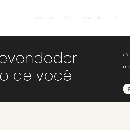
Página inicial
B2B
Revendedor
Blog
revendedor
O 
of
mo de você