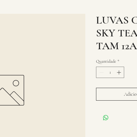
LUVAS C
SKY TE
TAM 12A
Quantidade
*
Adicion