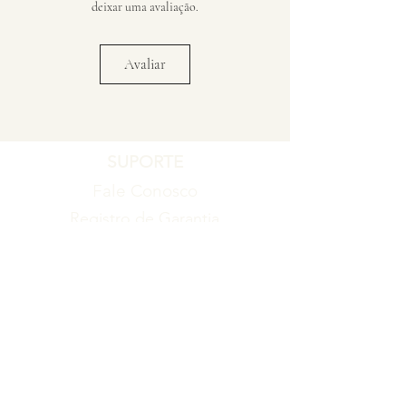
deixar uma avaliação.
Avaliar
SUPORTE
Fale Conosco
Registro de Garantia
Política de Garantia
Política de Troca e Devolução
EMPRESA
Blog
Sobre nós
Torne-se um revendedor