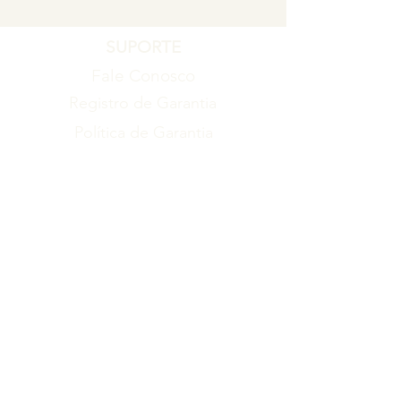
SUPORTE
Fale Conosco
Registro de Garantia
Política de Garantia
Política de Troca e Devolução
EMPRESA
Blog
Sobre nós
Torne-se um revendedor
ITENS
Produtos
Catálogo