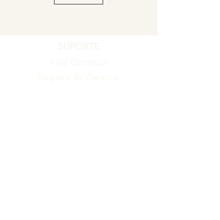
SUPORTE
Fale Conosco
Registro de Garantia
Política de Garantia
Política de Troca e Devolução
EMPRESA
Blog
Sobre nós
Torne-se um revendedor
ITENS
Produtos