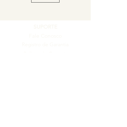
SUPORTE
Fale Conosco
Registro de Garantia
Política de Garantia
Política de Troca e Devolução
EMPRESA
Blog
Sobre nós
Torne-se um revendedor
ITENS
Produtos