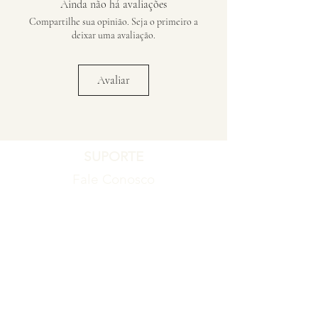
Ainda não há avaliações
Compartilhe sua opinião. Seja o primeiro a
deixar uma avaliação.
Avaliar
SUPORTE
Fale Conosco
Registro de Garantia
Política de Garantia
Política de Troca e Devolução
EMPRESA
Blog