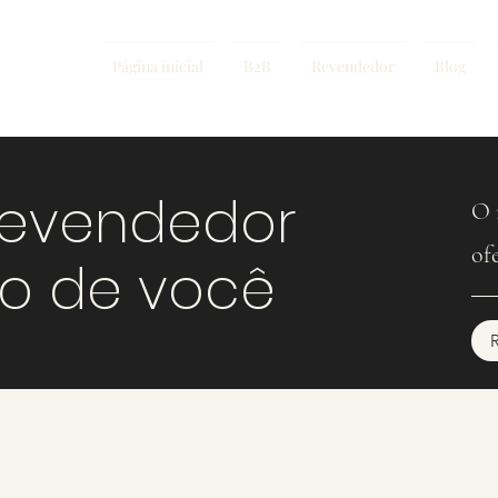
Página inicial
B2B
Revendedor
Blog
revendedor
O 
of
mo de você