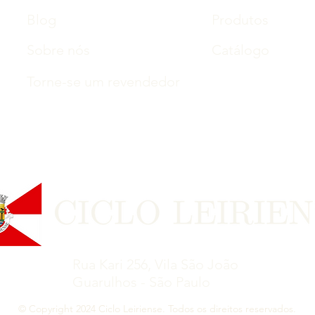
Blog
Produtos
Sobre nós
Catálogo
Torne-se um revendedor
Rua Kari 256, Vila São João
Guarulhos - São Paulo
© Copyright 2024 Ciclo Leiriense. Todos os direitos reservados.