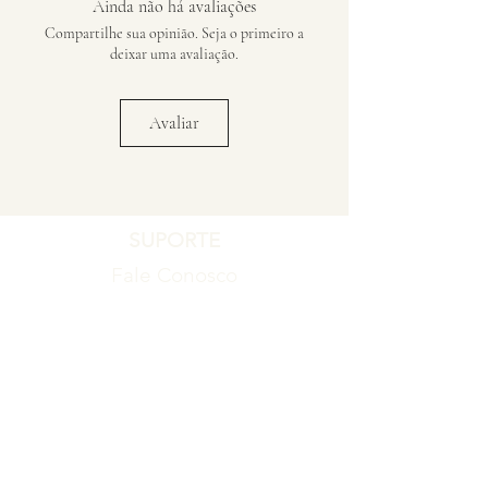
Ainda não há avaliações
Compartilhe sua opinião. Seja o primeiro a
deixar uma avaliação.
Avaliar
SUPORTE
Fale Conosco
Registro de Garantia
Política de Garantia
Política de Troca e Devolução
EMPRESA
Blog