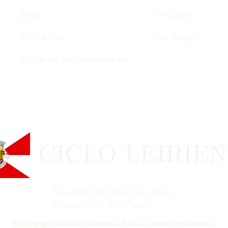
Blog
Produtos
Sobre nós
Catálogo
Torne-se um revendedor
Rua Kari 256, Vila São João
Guarulhos - São Paulo
© Copyright 2024 Ciclo Leiriense. Todos os direitos reservados.