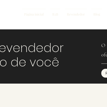
Página inicial
B2B
Revendedor
Blog
revendedor
O 
of
mo de você