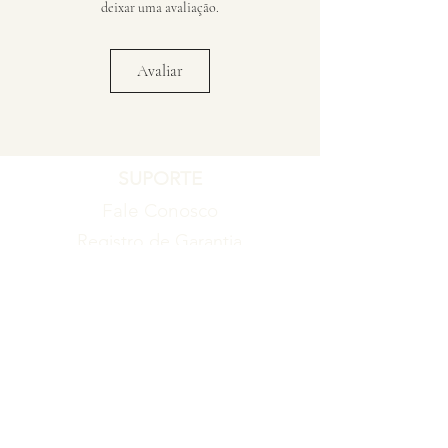
deixar uma avaliação.
Avaliar
SUPORTE
Fale Conosco
Registro de Garantia
Política de Garantia
Política de Troca e Devolução
EMPRESA
Blog
Sobre nós
Torne-se um revendedor