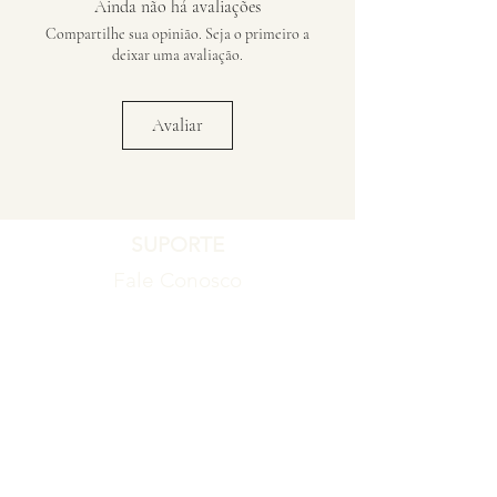
Ainda não há avaliações
Compartilhe sua opinião. Seja o primeiro a
deixar uma avaliação.
Avaliar
SUPORTE
Fale Conosco
Registro de Garantia
Política de Garantia
Política de Troca e Devolução
EMPRESA
Blog