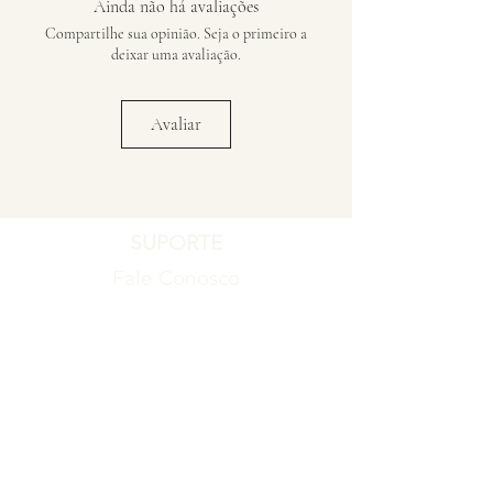
Ainda não há avaliações
Compartilhe sua opinião. Seja o primeiro a
deixar uma avaliação.
Avaliar
SUPORTE
Fale Conosco
Registro de Garantia
Política de Garantia
Política de Troca e Devolução
EMPRESA
Blog