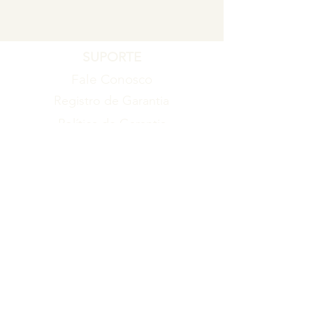
SUPORTE
Fale Conosco
Registro de Garantia
Política de Garantia
Política de Troca e Devolução
EMPRESA
Blog
Sobre nós
Torne-se um revendedor
ITENS
Produtos