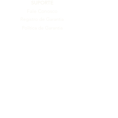
SUPORTE
Fale Conosco
Registro de Garantia
Política de Garantia
Política de Troca e Devolução
EMPRESA
Blog
Sobre nós
Torne-se um revendedor
ITENS
Produtos
Catálogo
LEGAL
Termos de Uso