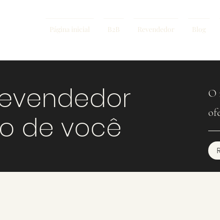
Página inicial
B2B
Revendedor
Blog
revendedor
O 
of
mo de você