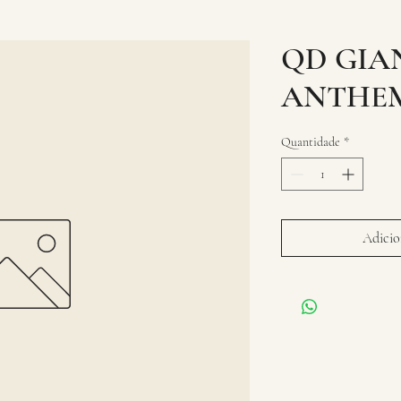
QD GIAN
ANTHEM
Quantidade
*
Adicion