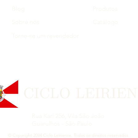
Blog
Produtos
Sobre nós
Catálogo
Torne-se um revendedor
Rua Kari 256, Vila São João
Guarulhos - São Paulo
© Copyright 2024 Ciclo Leiriense. Todos os direitos reservados.