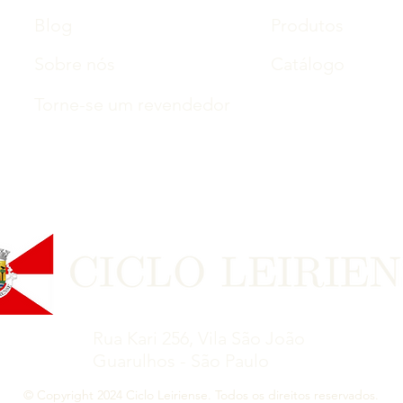
Blog
Produtos
Sobre nós
Catálogo
Torne-se um revendedor
Rua Kari 256, Vila São João
Guarulhos - São Paulo
© Copyright 2024 Ciclo Leiriense. Todos os direitos reservados.