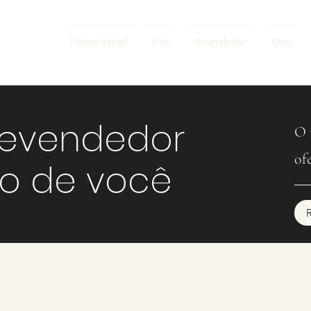
Página inicial
B2B
Revendedor
Blog
revendedor
O 
of
mo de você