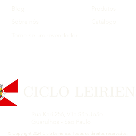
Blog
Produtos
Sobre nós
Catálogo
Torne-se um revendedor
Rua Kari 256, Vila São João
Guarulhos - São Paulo
© Copyright 2024 Ciclo Leiriense. Todos os direitos reservados.