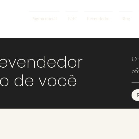
Página inicial
B2B
Revendedor
Blog
revendedor
O 
of
mo de você