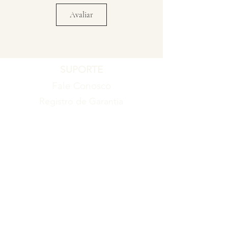
Avaliar
SUPORTE
Fale Conosco
Registro de Garantia
Política de Garantia
Política de Troca e Devolução
EMPRESA
Blog
Sobre nós
Torne-se um revendedor
ITENS