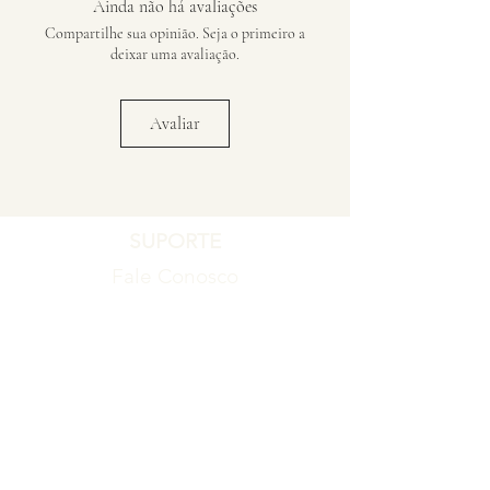
Ainda não há avaliações
Compartilhe sua opinião. Seja o primeiro a
deixar uma avaliação.
Avaliar
SUPORTE
Fale Conosco
Registro de Garantia
Política de Garantia
Política de Troca e Devolução
EMPRESA
Blog