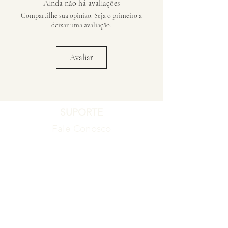
Ainda não há avaliações
Compartilhe sua opinião. Seja o primeiro a
deixar uma avaliação.
Avaliar
SUPORTE
Fale Conosco
Registro de Garantia
Política de Garantia
Política de Troca e Devolução
EMPRESA
Blog