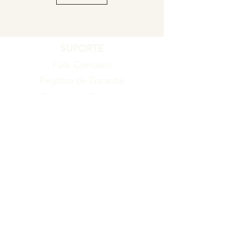
SUPORTE
Fale Conosco
Registro de Garantia
Política de Garantia
Política de Troca e Devolução
EMPRESA
Blog
Sobre nós
Torne-se um revendedor
ITENS
Produtos