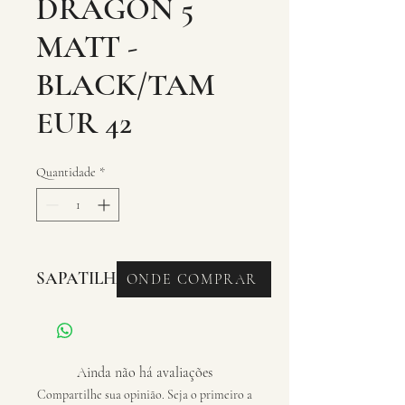
DRAGON 5
MATT -
BLACK/TAM
EUR 42
Quantidade
*
SAPATILHAS - ROAD
ONDE COMPRAR
Ainda não há avaliações
Compartilhe sua opinião. Seja o primeiro a