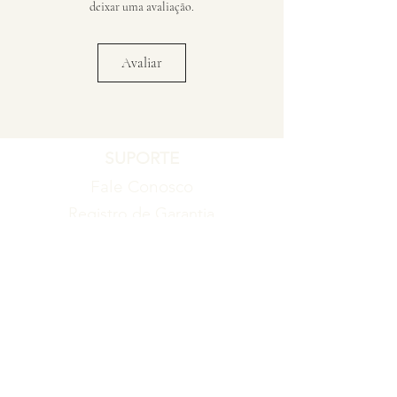
deixar uma avaliação.
Avaliar
SUPORTE
Fale Conosco
Registro de Garantia
Política de Garantia
Política de Troca e Devolução
EMPRESA
Blog
Sobre nós
Torne-se um revendedor