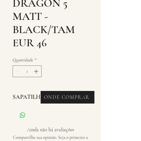
DRAGON 5
MATT -
BLACK/TAM
EUR 46
Quantidade
*
SAPATILHAS - ROAD
ONDE COMPRAR
Ainda não há avaliações
Compartilhe sua opinião. Seja o primeiro a