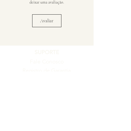
deixar uma avaliação.
Avaliar
SUPORTE
Fale Conosco
Registro de Garantia
Política de Garantia
Política de Troca e Devolução
EMPRESA
Blog
Sobre nós
Torne-se um revendedor