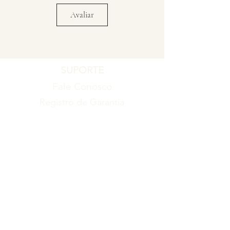
Avaliar
SUPORTE
Fale Conosco
Registro de Garantia
Política de Garantia
Política de Troca e Devolução
EMPRESA
Blog
Sobre nós
Torne-se um revendedor
ITENS