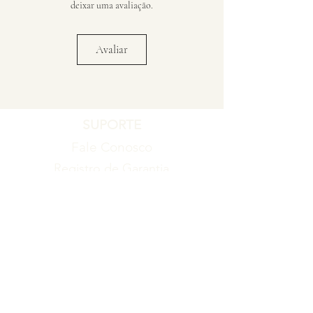
deixar uma avaliação.
Avaliar
SUPORTE
Fale Conosco
Registro de Garantia
Política de Garantia
Política de Troca e Devolução
EMPRESA
Blog
Sobre nós
Torne-se um revendedor