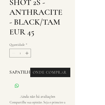
SHOT 2S -
ANTHRACITE
- BLACK/TAM
EUR 45
Quantidade
*
SAPATILHAS - ROAD
ONDE COMPRAR
Ainda não há avaliações
Compartilhe sua opinião. Seja o primeiro a