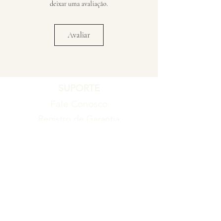
deixar uma avaliação.
Avaliar
SUPORTE
Fale Conosco
Registro de Garantia
Política de Garantia
Política de Troca e Devolução
EMPRESA
Blog
Sobre nós
Torne-se um revendedor