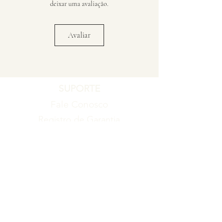
deixar uma avaliação.
Avaliar
SUPORTE
Fale Conosco
Registro de Garantia
Política de Garantia
Política de Troca e Devolução
EMPRESA
Blog
Sobre nós
Torne-se um revendedor