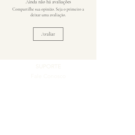
Ainda não há avaliações
Compartilhe sua opinião. Seja o primeiro a
deixar uma avaliação.
Avaliar
SUPORTE
Fale Conosco
Registro de Garantia
Política de Garantia
Política de Troca e Devolução
EMPRESA
Blog