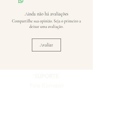
Ainda não há avaliações
Compartilhe sua opinião. Seja o primeiro a
deixar uma avaliação.
Avaliar
SUPORTE
Fale Conosco
Registro de Garantia
Política de Garantia
Política de Troca e Devolução
EMPRESA