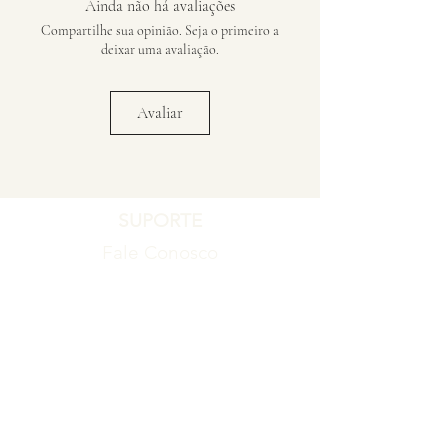
Ainda não há avaliações
Compartilhe sua opinião. Seja o primeiro a
deixar uma avaliação.
Avaliar
SUPORTE
Fale Conosco
Registro de Garantia
Política de Garantia
Política de Troca e Devolução
EMPRESA
Blog