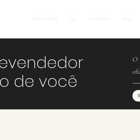
Página inicial
B2B
Revendedor
Blog
revendedor
O 
of
mo de você