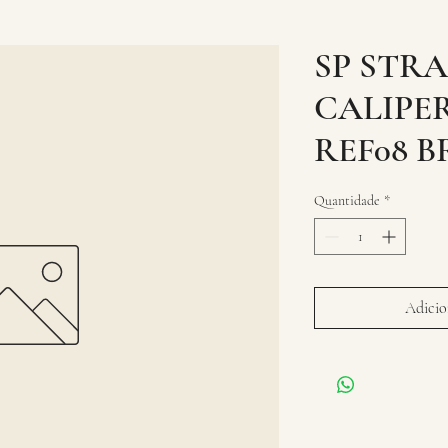
SP STR
CALIPE
REF08 
Quantidade
*
Adicion