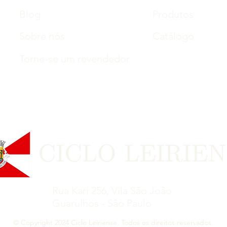
Blog
Produtos
Sobre nós
Catálogo
Torne-se um revendedor
Rua Kari 256, Vila São João
Guarulhos - São Paulo
© Copyright 2024 Ciclo Leiriense. Todos os direitos reservados.