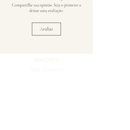
Compartilhe sua opinião. Seja o primeiro a
deixar uma avaliação.
Avaliar
SUPORTE
Fale Conosco
Registro de Garantia
Política de Garantia
Política de Troca e Devolução
EMPRESA
Blog
Sobre nós