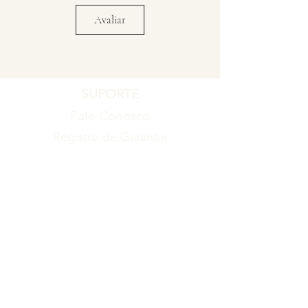
Avaliar
SUPORTE
Fale Conosco
Registro de Garantia
Política de Garantia
Política de Troca e Devolução
EMPRESA
Blog
Sobre nós
Torne-se um revendedor
ITENS