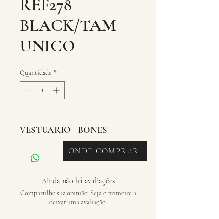
REF278
BLACK/TAM
UNICO
Quantidade
*
VESTUARIO - BONES
ONDE COMPRAR
Ainda não há avaliações
Compartilhe sua opinião. Seja o primeiro a
deixar uma avaliação.